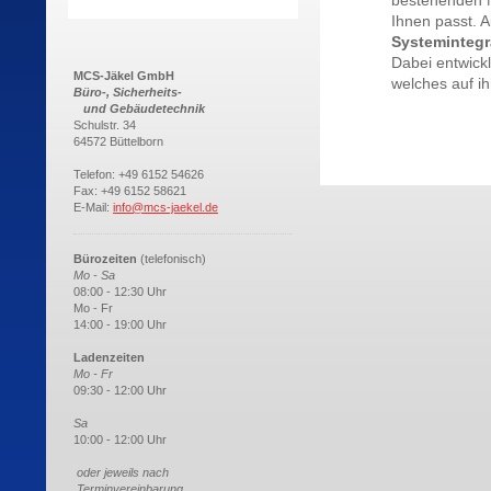
bestehenden N
Ihnen passt. 
Systemintegr
Dabei entwick
MCS-Jäkel GmbH
welches auf ih
Büro-, Sicherheits-
und Gebäudetechnik
Schulstr. 34
64572 Büttelborn
Telefon: +49 6152 54626
Fax: +49 6152 58621
E-Mail:
info@mcs-jaekel.de
Bürozeiten
(telefonisch)
Mo - Sa
08:00 - 12:30 Uhr
Mo - Fr
14:00 - 19:00 Uhr
Ladenzeiten
Mo - Fr
09:30 - 12:00 Uhr
Sa
10:00 - 12:00 Uhr
oder jeweils nach
Terminvereinbarung.