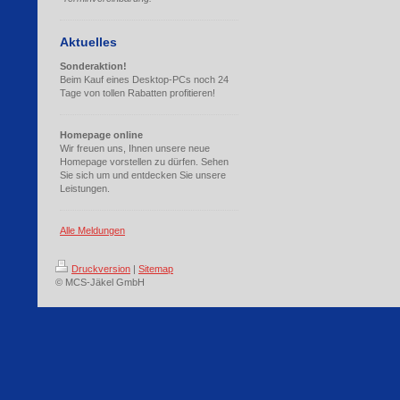
Aktuelles
Sonderaktion!
Beim Kauf eines Desktop-PCs noch 24
Tage von tollen Rabatten profitieren!
Homepage online
Wir freuen uns, Ihnen unsere neue
Homepage vorstellen zu dürfen. Sehen
Sie sich um und entdecken Sie unsere
Leistungen.
Alle Meldungen
Druckversion
|
Sitemap
© MCS-Jäkel GmbH