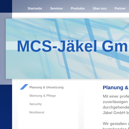
Startseite
Services
Produkte
Über uns
Partner
MCS-Jäkel G
Planung &
Planung & Umsetzung
Wartung & Pflege
Mit einer prof
zuverlässigen
Security
durchgehenden
Jäkel GmbH be
Notdienst
Wir gestalten d